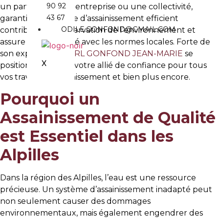
90 92
un particulier, une entreprise ou une collectivité,
43 67
garantir un système d’assainissement efficient
ODILE.GONFOND@GMAIL.COM
contribue à la préservation de l’environnement et
assure la conformité avec les normes locales. Forte de
son expertise, la
SARL GONFOND JEAN-MARIE
se
X
positionne comme votre allié de confiance pour tous
vos travaux d’assainissement et bien plus encore.
04 90 92 43 67
CONTACT@GONFONDJM.FR
Pourquoi un
Assainissement de Qualité
est Essentiel dans les
Alpilles
Dans la région des Alpilles, l’eau est une ressource
précieuse. Un système d’assainissement inadapté peut
non seulement causer des dommages
environnementaux, mais également engendrer des