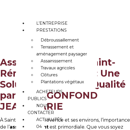
Aller
Assainissement à
au
contenu
Saint-Rémy-de-
L’ENTREPRISE
PRESTATIONS
Provence
Débroussaillement
Terrassement et
Accueil
»
Assainissement à Saint-Rémy-de-Provence
aménagement paysager
Assainissement à Saint-
Assainissement
Travaux agricoles
Rémy-de-Provence : Une
Clôtures
Solution Locale de Qualité
Plantations végétaux
ACHETEURS
par SARL GONFOND
PUBLICS
JEAN-MARIE
NOUS
CONTACTER
ACTUALITÉS
À Saint-Rémy-de-Provence et ses environs, l’importance
04
de l’
assainissement
est primordiale. Que vous soyez