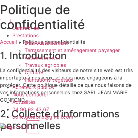
Politique de
Aller
au
confidentialité
contenu
L’entreprise
Prestations
Accueil
»
Politique de confidentialité
Débroussaillement
Terrassement et aménagement paysager
1. Introduction
Assainissement
Travaux agricoles
La confidentialité des visiteurs de notre site web est très
Clôtures
importante à nos yeux, et nous nous engageons à la
Plantations végétaux
protéger. Cette politique détaille ce que nous faisons de
Acheteurs publics
vos informations personnelles chez SARL JEAN MARIE
Nous contacter
GONFOND.
Actualités
04 90 92 43 67
2. Collecte d’informations
odile.gonfond@gmail.com
personnelles
X