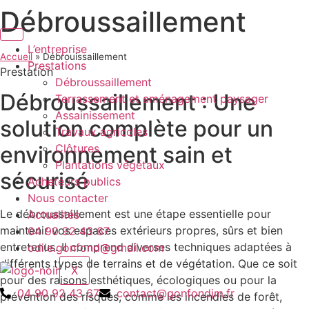
Débroussaillement
Aller
au
contenu
L’entreprise
Accueil
»
Débrouissaillement
Prestations
Prestation
Débroussaillement
Débroussaillement : Une
Terrassement et aménagement paysager
Assainissement
solution complète pour un
Travaux agricoles
Clôtures
environnement sain et
Plantations végétaux
sécurisé
Acheteurs publics
Nous contacter
Le débroussaillement est une étape essentielle pour
Actualités
maintenir vos espaces extérieurs propres, sûrs et bien
04 90 92 43 67
entretenus. Il comprend diverses techniques adaptées à
odile.gonfond@gmail.com
différents types de terrains et de végétation. Que ce soit
X
pour des raisons esthétiques, écologiques ou pour la
04 90 92 43 67
contact@gonfondjm.fr
prévention des risques, comme les incendies de forêt,