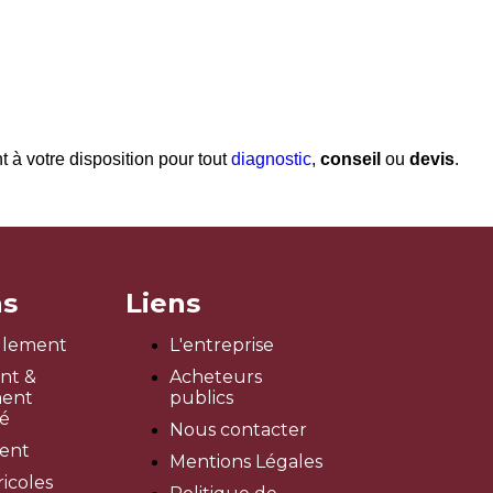
nt à votre disposition pour tout
diagnostic
,
conseil
ou
devis
.
ns
Liens
llement
L'entreprise
nt &
Acheteurs
ent
publics
sé
Nous contacter
ment
Mentions Légales
icoles