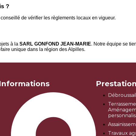
is ?
 conseillé de vérifier les règlements locaux en vigueur.
ojets à la
SARL GONFOND JEAN-MARIE
. Notre équipe se tie
faire unique dans la région des Alpilles.
Informations
Prestatio
Débroussai
Terrasseme
Aménagem
personnali
Assainisse
Travaux agr