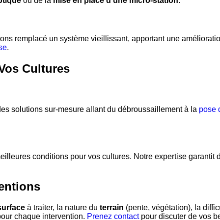
ptique
ou de la
mise en place d’une micro-station
.
s remplacé un système vieillissant, apportant une amélioration s
se
.
 Vos Cultures
e des solutions sur-mesure allant du débroussaillement à la
pose 
illeures conditions pour vos cultures. Notre expertise garantit
ventions
surface
à traiter, la nature du
terrain
(pente, végétation), la diffic
pour chaque intervention.
Prenez contact
pour discuter de vos b