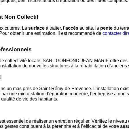
eptiques, des micro-stations d’épuration ou des filtres compact
t Non Collectif
x critères. La
surface
à traiter, l’
accès
au site, la
pente
du terra
. Pour obtenir une estimation, il est recommandé de
contacter 
rofessionnels
ant de collectivité locale, SARL GONFOND JEAN-MARIE offre des
’installation de nouvelles structures à la réhabilitation d’ancie
l
mas près de Saint-Rémy-de-Provence. L’installation existan
 par une micro-station d’épuration moderne, l’entreprise a non
qualité de vie des habitants.
st essentiel de réaliser un entretien régulier. Vérifiez le niveau 
 gestes contribuent à la pérennité et à l’efficacité de votre
assa