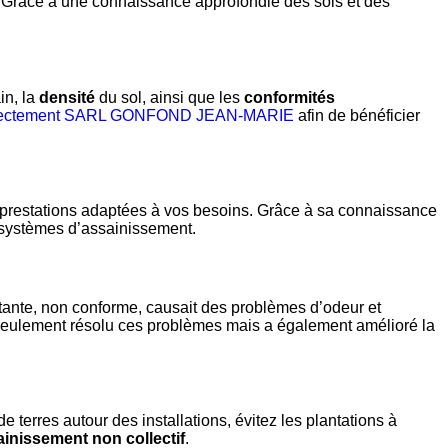
s. Grâce à une connaissance approfondie des sols et des
in, la
densité
du sol, ainsi que les
conformités
directement SARL GONFOND JEAN-MARIE
afin de bénéficier
 prestations adaptées à vos besoins. Grâce à sa connaissance
ns systèmes d’assainissement.
te, non conforme, causait des problèmes d’odeur et
 seulement résolu ces problèmes mais a également amélioré la
de terres autour des installations, évitez les plantations à
inissement non collectif
.