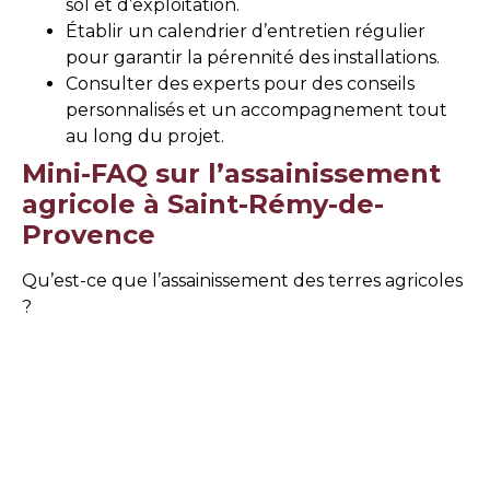
sol et d’exploitation.
Établir un calendrier d’entretien régulier
pour garantir la pérennité des installations.
Consulter des experts pour des conseils
personnalisés et un accompagnement tout
au long du projet.
Mini-FAQ sur l’assainissement
agricole à Saint-Rémy-de-
Provence
Qu’est-ce que l’assainissement des terres agricoles
?
C’est l’ensemble des techniques employées
pour améliorer la gestion de l’eau sur un
terrain agricole et maintenir un sol fertile.
Pourquoi est-il crucial de réaliser un
assainissement à Saint-Rémy-de-Provence ?
Pour prévenir les inondations lors des pluies