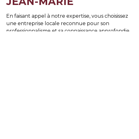
JEAN-MARIE
En faisant appel à notre expertise, vous choisissez
une entreprise locale reconnue pour son
professionnalisme et sa connaissance approfondie
du territoire des
Alpilles
. Pour toute question ou
pour un devis personnalisé, n’hésitez pas à
nous
contacter
. Nous nous engageons à vous fournir un
diagnostic fiable et des conseils avisés pour vos
projets d’assainissement.