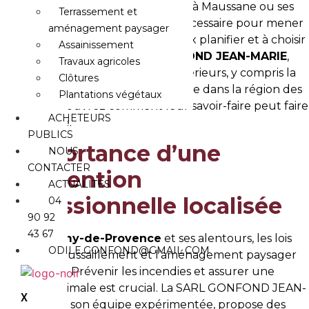
un particulier ou un professionnel à Maussane ou ses
Terrassement et
environs, comprendre le temps nécessaire pour mener
aménagement paysager
à bien ce projet vous aidera à mieux planifier et à choisir
Assainissement
le bon prestataire. La
SARL GONFOND JEAN-MARIE
,
Travaux agricoles
spécialisée dans divers travaux extérieurs, y compris la
Clôtures
pose de clôtures, offre son expertise dans la région des
Plantations végétaux
Alpilles. Découvrez comment leur savoir-faire peut faire
ACHETEURS
la différence.
PUBLICS
L’importance d’une
NOUS
CONTACTER
intervention
ACTUALITÉS
professionnelle localisée
04
90 92
43 67
À
Saint-Rémy-de-Provence
et ses alentours, les lois
ODILE.GONFOND@GMAIL.COM
sur le débroussaillement et l’aménagement paysager
sont strictes. Prévenir les incendies et assurer une
sécurité optimale est crucial. La SARL GONFOND JEAN-
X
MARIE, avec son équipe expérimentée, propose des