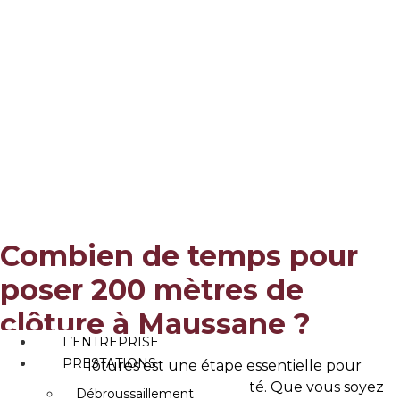
Aller
Combien de temps
au
contenu
pour poser 200
mètres de clôture à
Maussane ?
Accueil
»
Combien de temps pour poser 200 mètres de clôture à
Maussane ?
Combien de temps pour
poser 200 mètres de
clôture à Maussane ?
L’ENTREPRISE
PRESTATIONS
La pose de clôtures est une étape essentielle pour
délimiter et sécuriser votre propriété. Que vous soyez
Débroussaillement