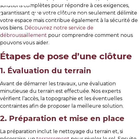
solutions complètes pour répondre à ces exigences,
garantissant que votre clôture non seulement délimite
04 90 92 43 67
CONTACT@GONFONDJM.FR
votre espace mais contribue également à la sécurité de
vos biens.
Découvrez notre service de
débroussaillement
pour comprendre comment nous
pouvons vous aider.
Étapes de pose d’une clôture
1. Évaluation du terrain
Avant de démarrer les travaux, une évaluation
minutieuse du terrain est effectuée. Nos experts
vérifient l’accès, la topographie et les éventuelles
contraintes afin de proposer la meilleure solution.
2. Préparation et mise en place
La préparation inclut le nettoyage du terrain et, si
nécessaire, un
terrassement
pour niveler le sol. Ensuite,