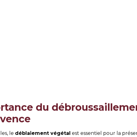
ortance du débroussaillemen
ovence
les, le
déblaiement végétal
est essentiel pour la prése