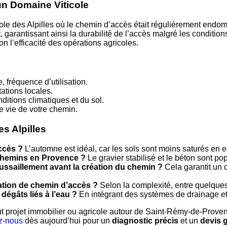
un Domaine Viticole
ole des Alpilles où le chemin d’accès était régulièrement end
 garantissant ainsi la durabilité de l’accès malgré les condition
n l’efficacité des opérations agricoles.
, fréquence d’utilisation.
ations locales.
ditions climatiques et du sol.
e vie de votre chemin.
s Alpilles
ccès ?
L’automne est idéal, car les sols sont moins saturés en e
 chemins en Provence ?
Le gravier stabilisé et le béton sont pop
ussaillement avant la création du chemin ?
Cela garantit un 
tion de chemin d’accès ?
Selon la complexité, entre quelques
dégâts liés à l’eau ?
En intégrant des systèmes de drainage et
ut projet immobilier ou agricole autour de Saint-Rémy-de-Prove
z-nous
dès aujourd’hui pour un
diagnostic précis
et un
devis g