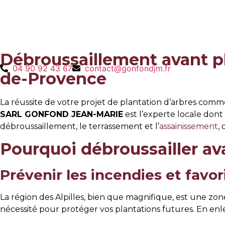
Aller
Débroussail
au
contenu
Accueil
»
Débroussaillement avant plantation d’arbres
Débroussaillement avant pl
04 90 92 43 67
contact@gonfondjm.fr
de-Provence
La réussite de votre projet de plantation d’arbres co
SARL GONFOND JEAN-MARIE
est l’experte locale dont
débroussaillement, le terrassement et l’
assainissement
,
Pourquoi débroussailler av
Prévenir les incendies et favor
La région des Alpilles, bien que magnifique, est une zon
nécessité pour protéger vos plantations futures. En enl