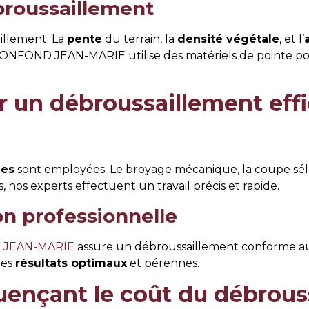
broussaillement
illement. La
pente
du terrain, la
densité végétale
, et l’
NFOND JEAN-MARIE utilise des matériels de pointe pour
r un débroussaillement eff
ées
sont employées. Le broyage mécanique, la coupe séle
nos experts effectuent un travail précis et rapide.
on professionnelle
 JEAN-MARIE
assure un débroussaillement conforme aux
des
résultats optimaux
et pérennes.
luençant le coût du débrous