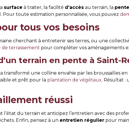
la
surface
à traiter, la facilité
d’accès
au terrain, la
pent
al. Pour toute estimation personnalisée, vous pouvez
dem
pour tous vos besoins
aine cherchant à entretenir ses terres, ou une collectivi
e de terrassement
pour compléter vos aménagements ex
’un terrain en pente à Saint
sformé une colline envahie par les broussailles en un
sible et prêt pour la
plantation de végétaux
. Résultat 
illement réussi
 l’état du terrain et anticipez l’entretien avec des prof
chets. Enfin, pensez à un
entretien régulier
pour maint