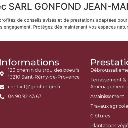
avec SARL GONFOND JEAN-MA
 profitez de conseils avisés et de prestations adaptées pour 
ans engagement. Protégez dès maintenant vos espaces nature
Informations
Prestat
123 chemin du trou des boeufs
Débroussaillem
13210 Saint-Rémy-de-Provence
Terrassement &
contact@gonfondjm.fr
Aménagement p
04 90 92 43 67
Assainissement
Travaux agricole
Clôtures
Plantations vég