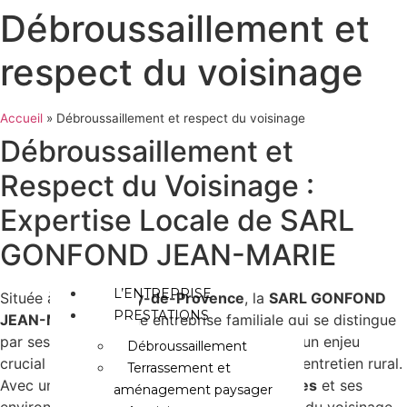
Aller
Débroussaillement et
au
contenu
respect du voisinage
Accueil
»
Débroussaillement et respect du voisinage
Débroussaillement et
Respect du Voisinage :
Expertise Locale de SARL
GONFOND JEAN-MARIE
L’ENTREPRISE
Située à
Saint-Rémy-de-Provence
, la
SARL GONFOND
PRESTATIONS
JEAN-MARIE
est une entreprise familiale qui se distingue
par ses interventions en débroussaillement, un enjeu
Débroussaillement
crucial pour la prévention des incendies et l’entretien rural.
Terrassement et
Avec une expertise reconnue dans les
Alpilles
et ses
aménagement paysager