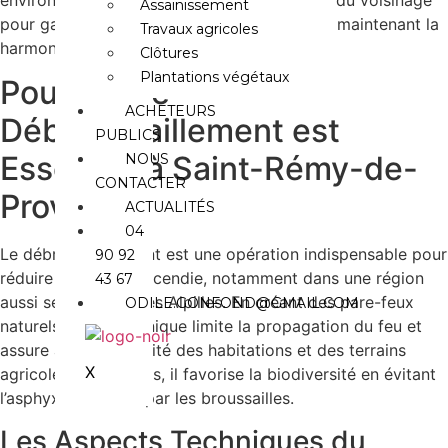
environs, elle conjugue efficacité et respect du voisinage
Assainissement
pour garantir des travaux de qualité tout en maintenant la
Travaux agricoles
harmonie locale.
Clôtures
Plantations végétaux
Pourquoi le
ACHETEURS
Débroussaillement est
PUBLICS
Essentiel à Saint-Rémy-de-
NOUS
CONTACTER
Provence
ACTUALITÉS
04
Le débroussaillement est une opération indispensable pour
90 92
réduire le risque d’incendie, notamment dans une région
43 67
aussi sensible que les Alpilles. En créant des pare-feux
ODILE.GONFOND@GMAIL.COM
naturels, cette technique limite la propagation du feu et
assure ainsi la sécurité des habitations et des terrains
X
agricoles. Par ailleurs, il favorise la biodiversité en évitant
l’asphyxie des sols par les broussailles.
04 90 92 43 67
CONTACT@GONFONDJM.FR
Les Aspects Techniques du