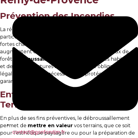
Prévention des Incendies
La région de Saint-Rémy-de-Provence est
particulièrement vulnérable aux incendies en été. Les
fortes chaleurs combinées à la végétation dense
augmentent considérablement le risque de feux de
forêt.
Débroussailler
les terrains autour des habitations
et des infrastructures agricoles est une obligation
légale ainsi qu’une nécessité pour protéger vos biens et
garantir votre sécurité.
Entretien et Valorisation des
Terrains
En plus de ses fins préventives, le débroussaillement
permet de
mettre en valeur
vos terrains, que ce soit
contact@gonfondjm.fr
pour l’esthétique paysagère ou pour la préparation de