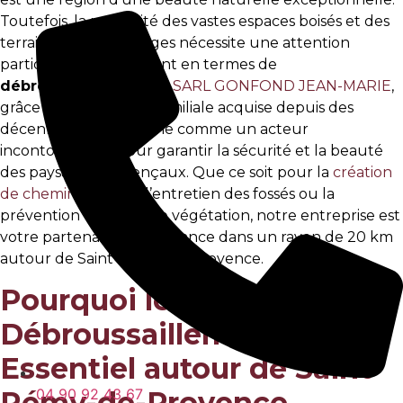
Toutefois, la proximité des vastes espaces boisés et des
terrains parfois sauvages nécessite une attention
particulière, notamment en termes de
débroussaillement
. La
SARL GONFOND JEAN-MARIE
,
grâce à son expertise familiale acquise depuis des
décennies, se positionne comme un acteur
incontournable pour garantir la sécurité et la beauté
des paysages provençaux. Que ce soit pour la
création
de chemins d’accès
, l’entretien des fossés ou la
prévention des feux de végétation, notre entreprise est
votre partenaire de confiance dans un rayon de 20 km
autour de Saint-Rémy-de-Provence.
Pourquoi le
Débroussaillement est
Essentiel autour de Saint-
Rémy-de-Provence
04 90 92 43 67