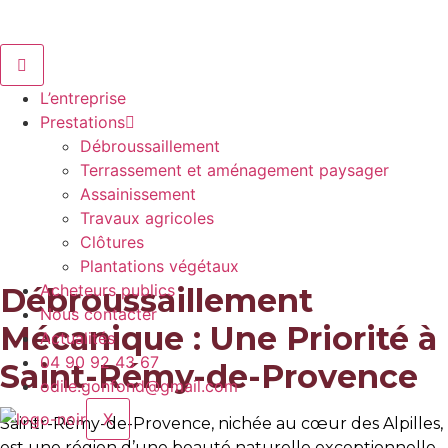
Aller
Débroussaillement
au
contenu
mécanique autour
L’entreprise
de Saint-Rémy-de-
Prestations
Débroussaillement
Provence
Terrassement et aménagement paysager
Assainissement
Travaux agricoles
Accueil
»
Débroussaillement mécanique autour de
Clôtures
Saint-Rémy-de-Provence
Plantations végétaux
Acheteurs publics
Débroussaillement
Nous contacter
Mécanique : Une Priorité à
Actualités
04 90 92 43 67
Saint-Rémy-de-Provence
odile.gonfond@gmail.com
X
Saintr-Rémy-de-Provence, nichée au cœur des Alpilles,
est une région d’une beauté naturelle exceptionnelle.