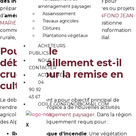
des incendies
, cette pratique est cruciale pour
aménagement paysager
préparer les terrains à de nouvelles cultures ou projets
Assainissement
d’
aménagement paysager
. La
SARL GONFOND JEAN-
Travaux agricoles
MARIE
, avec son expertise éprouvée, se positionne
Clôtures
comme un acteur essentiel dans cette transformation
Plantations végétaux
rurale, alliant technicité et savoir-faire familial.
ACHETEURS
Pourquoi le
PUBLICS
débroussaillement est-il
NOUS
CONTACTER
crucial pour la remise en
ACTUALITÉS
04
culture ?
90 92
43 67
Le débroussaillement a pour objectif principal de
ODILE.GONFOND@GMAIL.COM
rendre un terrain propice à de nouvelles activités
agricoles ou d’
aménagement paysager
. Dans la région
des Alpilles, il est fréquemment requis pour :
X
Réduire le risque d’incendie
: Une végétation