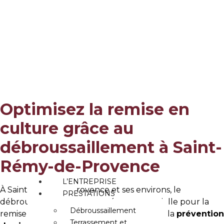
Aller
Débroussaillement
au
contenu
pour remise en
culture
Accueil
»
Débroussaillement pour remise en culture
Optimisez la remise en
culture grâce au
débroussaillement à Saint-
Rémy-de-Provence
L’ENTREPRISE
À Saint-Rémy-de-Provence et ses environs, le
PRESTATIONS
débroussaillement est une étape essentielle pour la
Débroussaillement
remise en culture. Outre l’importance de la
prévention
Terrassement et