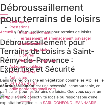
Débroussaillement
Aller
au
pour terrains de loisirs
contenu
L’entreprise
Prestations
Accueil
»
Débroussaillement pour terrains de loisirs
Débroussaillement
Terrassement et aménagement paysager
Débroussaillement pour
Assainissement
Terrains de Loisirs à Saint-
Travaux agricoles
Clôtures
Rémy-de-Provence :
Plantations végétaux
Acheteurs publics
Expertise et Sécurité
Nous contacter
Actualités
Dans une région riche en végétation comme les Alpilles, le
04 90 92 43 67
débroussaillement
est une nécessité incontournable, en
odile.gonfond@gmail.com
particulier pour les terrains de loisirs. Que vous soyez un
X
particulier, une collectivité locale ou responsable d’une
exploitation agricole, la
SARL GONFOND JEAN-MARIE
,