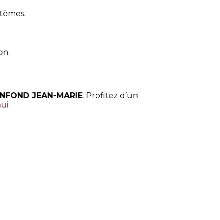
stèmes.
on.
NFOND JEAN-MARIE
. Profitez d’un
hui
.