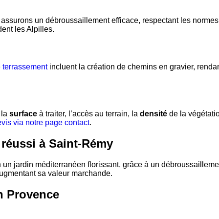
surons un débroussaillement efficace, respectant les normes lo
ent les Alpilles.
e
terrassement
incluent la création de chemins en gravier, rendan
 la
surface
à traiter, l’accès au terrain, la
densité
de la végétatio
is via notre page contact
.
réussi à Saint-Rémy
ardin méditerranéen florissant, grâce à un débroussaillement 
n augmentant sa valeur marchande.
en Provence