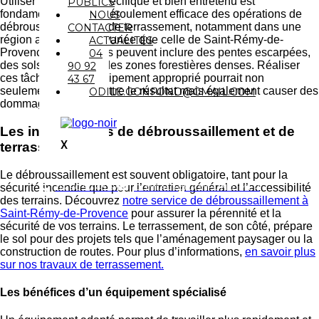
Utiliser un matériel spécifique et bien entretenu est
PUBLICS
fondamental pour le déroulement efficace des opérations de
NOUS
débroussaillement et de terrassement, notamment dans une
CONTACTER
région aussi riche et variée que celle de Saint-Rémy-de-
ACTUALITÉS
Provence. Les terrains peuvent inclure des pentes escarpées,
04
des sols rocheux ou des zones forestières denses. Réaliser
90 92
ces tâches sans l’équipement approprié pourrait non
43 67
seulement compromettre le résultat mais également causer des
ODILE.GONFOND@GMAIL.COM
dommages au terrain.
Les interventions de débroussaillement et de
X
terrassement
Le débroussaillement est souvent obligatoire, tant pour la
sécurité incendie que pour l’entretien général et l’accessibilité
04 90 92 43 67
CONTACT@GONFONDJM.FR
des terrains. Découvrez
notre service de débroussaillement à
Saint-Rémy-de-Provence
pour assurer la pérennité et la
sécurité de vos terrains. Le terrassement, de son côté, prépare
le sol pour des projets tels que l’aménagement paysager ou la
construction de routes. Pour plus d’informations,
en savoir plus
sur nos travaux de terrassement.
Les bénéfices d’un équipement spécialisé