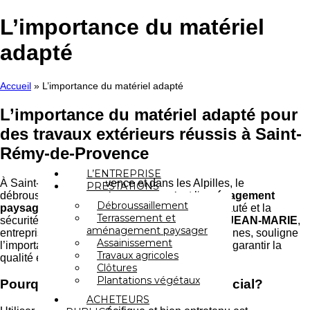
Aller
au
L’importance du matériel
contenu
adapté
Accueil
»
L’importance du matériel adapté
L’importance du matériel adapté pour
des travaux extérieurs réussis à Saint-
Rémy-de-Provence
L’ENTREPRISE
À Saint-Rémy-de-Provence et dans les Alpilles, le
PRESTATIONS
débroussaillement, le
terrassement
, et l‘
aménagement
Débroussaillement
paysager
sont essentiels pour préserver la beauté et la
Terrassement et
sécurité de vos terrains. La
SARL GONFOND JEAN-MARIE
,
aménagement paysager
entreprise familiale spécialisée dans ces domaines, souligne
Assainissement
l’importance cruciale d’un matériel adapté pour garantir la
Travaux agricoles
qualité et l’efficacité des interventions.
Clôtures
Plantations végétaux
Pourquoi le matériel adapté est-il crucial?
ACHETEURS