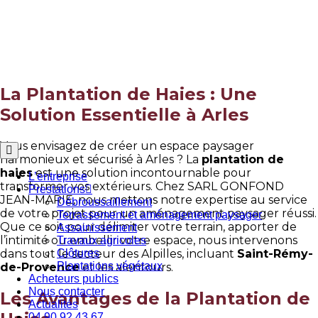
Aller
au
Plantation de haies à Arles
contenu
Accueil
»
Plantation de haies à Arles
La Plantation de Haies : Une
Solution Essentielle à Arles
Vous envisagez de créer un espace paysager
harmonieux et sécurisé à Arles ? La
plantation de
haies
est une solution incontournable pour
L’entreprise
transformer vos extérieurs. Chez SARL GONFOND
Prestations
JEAN-MARIE, nous mettons notre expertise au service
Débroussaillement
de votre projet pour un aménagement paysager réussi.
Terrassement et aménagement paysager
Que ce soit pour délimiter votre terrain, apporter de
Assainissement
l’intimité ou embellir votre espace, nous intervenons
Travaux agricoles
dans tout le secteur des Alpilles, incluant
Saint-Rémy-
Clôtures
Plantations végétaux
de-Provence
et les alentours.
Acheteurs publics
Nous contacter
Les Avantages de la Plantation de
Actualités
04 90 92 43 67