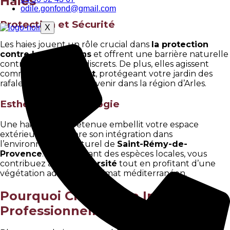
Haies
odile.gonfond@gmail.com
Protection et Sécurité
X
Les haies jouent un rôle crucial dans
la protection
contre les intrusions
et offrent une barrière naturelle
contre les regards indiscrets. De plus, elles agissent
comme des
brise-vent
, protégeant votre jardin des
rafales qui peuvent survenir dans la région d’Arles.
Esthétisme et Écologie
Une haie bien entretenue embellit votre espace
extérieur et améliore son intégration dans
l’environnement naturel de
Saint-Rémy-de-
Provence
. En choisissant des espèces locales, vous
contribuez à la
biodiversité
tout en profitant d’une
végétation adaptée au climat méditerranéen.
Pourquoi Choisir une Intervention
Professionnelle ?