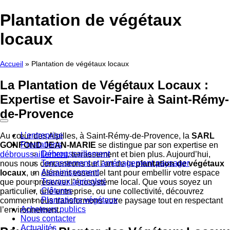
Aller
Plantation de végétaux
au
contenu
locaux
Accueil
»
Plantation de végétaux locaux
La Plantation de Végétaux Locaux :
Expertise et Savoir-Faire à Saint-Rémy-
de-Provence
L’entreprise
Au cœur des Alpilles, à Saint-Rémy-de-Provence, la
SARL
Prestations
GONFOND JEAN-MARIE
se distingue par son expertise en
Débroussaillement
débroussaillement
, terrassement et bien plus. Aujourd’hui,
Terrassement et aménagement paysager
nous nous concentrons sur l’art de la
plantation de végétaux
Assainissement
locaux
, un élément essentiel tant pour embellir votre espace
Travaux agricoles
que pour préserver l’écosystème local. Que vous soyez un
Clôtures
particulier, une entreprise, ou une collectivité, découvrez
Plantations végétaux
comment nous transformons votre paysage tout en respectant
Acheteurs publics
l’environnement.
Nous contacter
Actualités