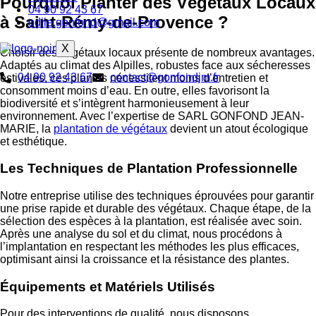
Pourquoi Planter des Végétaux Locaux
04 90 92 43 67
à Saint-Rémy-de-Provence ?
odile.gonfond@gmail.com
X
Choisir des végétaux locaux présente de nombreux avantages.
Adaptés au climat des Alpilles, robustes face aux sécheresses
04 90 92 43 67
contact@gonfondjm.fr
estivales, ces plantes nécessitent moins d’entretien et
consomment moins d’eau. En outre, elles favorisont la
biodiversité et s’intègrent harmonieusement à leur
environnement. Avec l’expertise de SARL GONFOND JEAN-
MARIE, la
plantation de végétaux
devient un atout écologique
et esthétique.
Les Techniques de Plantation Professionnelle
Notre entreprise utilise des techniques éprouvées pour garantir
une prise rapide et durable des végétaux. Chaque étape, de la
sélection des espèces à la plantation, est réalisée avec soin.
Après une analyse du sol et du climat, nous procédons à
l’implantation en respectant les méthodes les plus efficaces,
optimisant ainsi la croissance et la résistance des plantes.
Équipements et Matériels Utilisés
Pour des interventions de qualité, nous disposons