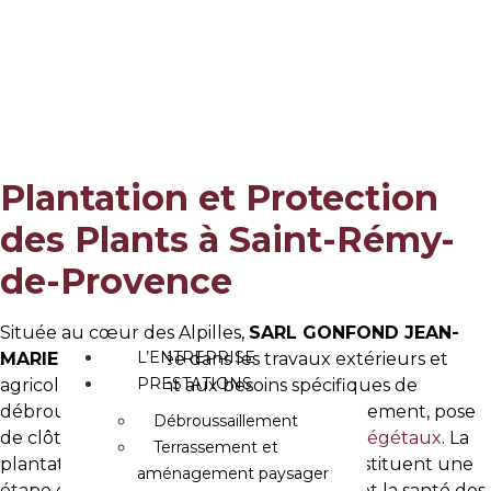
Aller
Plantation et
au
contenu
protection des plants
Accueil
»
Plantation et protection des plants
Plantation et Protection
des Plants à Saint-Rémy-
de-Provence
Située au cœur des Alpilles,
SARL GONFOND JEAN-
L’ENTREPRISE
MARIE
est spécialisée dans les travaux extérieurs et
PRESTATIONS
agricoles, répondant aux besoins spécifiques de
débroussaillement, terrassement, assainissement, pose
Débroussaillement
de clôtures et, surtout, de
plantation de végétaux
. La
Terrassement et
plantation et la protection des plants constituent une
aménagement paysager
étape cruciale pour garantir la longévité et la santé des