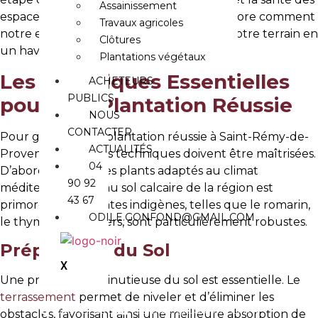
Assainissement
espaces verts de la région. Cet article explore comment
Travaux agricoles
notre expertise locale peut transformer votre terrain en
Clôtures
un havre de verdure durable et résilient.
Plantations végétaux
Les Techniques Essentielles
ACHETEURS
PUBLICS
pour une Plantation Réussie
NOUS
CONTACTER
Pour garantir une plantation réussie à Saint-Rémy-de-
ACTUALITÉS
Provence, plusieurs techniques doivent être maîtrisées.
04
D’abord, le choix des plants adaptés au climat
90 92
méditerranéen et au sol calcaire de la région est
43 67
primordial. Les plantes indigènes, telles que le romarin,
ODILE.GONFOND@GMAIL.COM
le thym ou les oliviers, sont particulièrement robustes.
Préparation du Sol
X
Une préparation minutieuse du sol est essentielle. Le
terrassement
permet de niveler et d’éliminer les
04 90 92 43 67
CONTACT@GONFONDJM.FR
obstacles, favorisant ainsi une meilleure absorption de