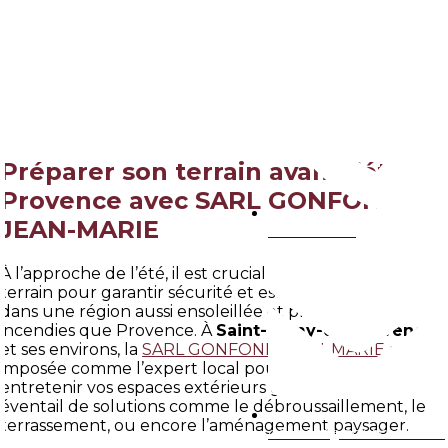
Aller
au
Préparer son terrain avant
contenu
l’été en Provence
Accueil
»
Préparer son terrain avant l’été en Provence
Préparer son terrain avant l’été en
Provence avec SARL GONFOND
JEAN-MARIE
04 90 92 43 67
À l’approche de l’été, il est crucial de préparer son
terrain pour garantir sécurité et esthétique, surtout
dans une région aussi ensoleillée et prone aux
incendies que Provence. À
Saint-Rémy-de-Provence
et ses environs, la
SARL GONFOND JEAN-MARIE
s’est
imposée comme l’expert local pour transformer et
entretenir vos espaces extérieurs grâce à un large
éventail de solutions comme le débroussaillement, le
terrassement, ou encore l’aménagement paysager.
CONTACT@GONFONDJM.FR