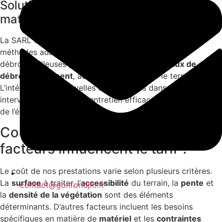
Solutions professionnelles et
matérielles adaptées
La SARL GONFOND JEAN-MARIE utilise des outils et
méthodes adaptés pour chaque tâche: des
débroussailleuses performantes pour les
travaux de
débroussaillement
, aux excavateurs pour le terrassement.
L’intégration de nouvelles technologies dans nos
interventions assure un entretien efficace et respectueux
de l’écosystème local.
Coût des interventions : Quels
facteurs influencent le tarif ?
Le coût de nos prestations varie selon plusieurs critères.
La
surface
à traiter, l’
accessibilité
du terrain, la
pente
et
contact@gonfondjm.fr
la
densité de la végétation
sont des éléments
déterminants. D’autres facteurs incluent les besoins
spécifiques en matière de
matériel
et les
contraintes