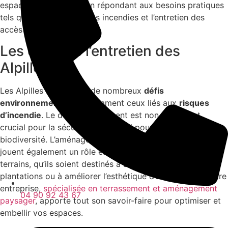
espaces naturels tout en répondant aux besoins pratiques
tels que la prévention des incendies et l’entretien des
accès et des clôtures.
Les défis de l’entretien des
Alpilles
Les Alpilles font face à de nombreux
défis
environnementaux
, notamment ceux liés aux
risques
d’incendie
. Le débroussaillement est non seulement
crucial pour la sécurité, mais aussi pour maintenir la
biodiversité. L’aménagement paysager et le terrassement
jouent également un rôle essentiel dans l’adaptation des
terrains, qu’ils soient destinés à accueillir de nouvelles
plantations ou à améliorer l’esthétique d’un domaine. Notre
entreprise,
spécialisée en terrassement et aménagement
04 90 92 43 67
paysager
, apporte tout son savoir-faire pour optimiser et
embellir vos espaces.