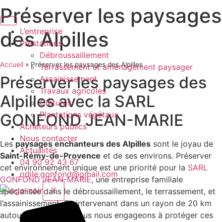
Aller
Préserver les paysages
au
contenu
L’entreprise
des Alpilles
Prestations
Débroussaillement
Accueil
»
Préserver les paysages des Alpilles
Terrassement et aménagement paysager
Préserver les paysages des
Assainissement
Travaux agricoles
Alpilles avec la SARL
Clôtures
Plantations végétaux
GONFOND JEAN-MARIE
Acheteurs publics
Nous contacter
Les
paysages enchanteurs des Alpilles
sont le joyau de
Actualités
Saint-Rémy-de-Provence
et de ses environs. Préserver
04 90 92 43 67
cet environnement unique est une priorité pour la
SARL
odile.gonfond@gmail.com
GONFOND JEAN-MARIE
, une entreprise familiale
X
spécialisée dans le débroussaillement, le terrassement, et
l’assainissement. En intervenant dans un rayon de 20 km
autour des Alpilles, nous nous engageons à protéger ces