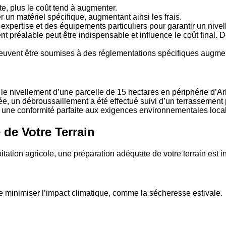
nte, plus le coût tend à augmenter.
r un matériel spécifique, augmentant ainsi les frais.
xpertise et des équipements particuliers pour garantir un nivel
t préalable peut être indispensable et influence le coût final.
euvent être soumises à des réglementations spécifiques augmen
lement d’une parcelle de 15 hectares en périphérie d’Arles. I
e, un débroussaillement a été effectué suivi d’un terrassement p
 et une conformité parfaite aux exigences environnementales loca
de Votre Terrain
itation agricole, une préparation adéquate de votre terrain est 
 de minimiser l’impact climatique, comme la sécheresse estivale.