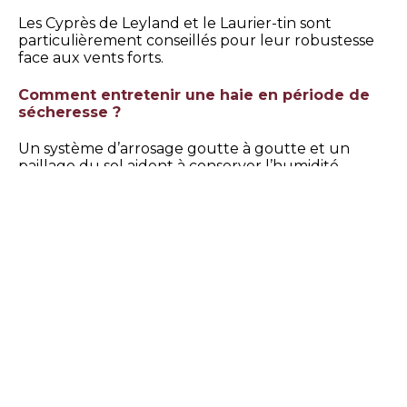
Les Cyprès de Leyland et le Laurier-tin sont
particulièrement conseillés pour leur robustesse
face aux vents forts.
Comment entretenir une haie en période de
sécheresse ?
Un système d’arrosage goutte à goutte et un
paillage du sol aident à conserver l’humidité
nécessaire.
SARL GONFOND JEAN-MARIE propose-t-elle
des conseils personnalisés pour une haie ?
Oui, pour un
diagnostic et des conseils adaptés
,
n’hésitez pas à contacter notre équipe d’experts.
Conclusion
Le choix de la bonne haie pour votre jardin à Saint-
Rémy-de-Provence est essentiel pour bénéficier
d’un espace extérieur en harmonie avec le