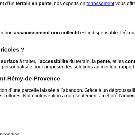
ent d’un
terrain en pente
, nos experts en
terrassement
vous offr
 un bon
assainissement non collectif
est indispensable. Découv
ricoles ?
a
surface
à traiter, l’
accessibilité
du terrain, la
pente
, et les
cont
sonnalisée pour proposer des solutions au meilleur rapport q
Saint-Rémy-de-Provence
itation d’une parcelle laissée à l’abandon. Grâce à un débroussa
es cultures. Notre intervention a non seulement amélioré l’
access
n
incendies.