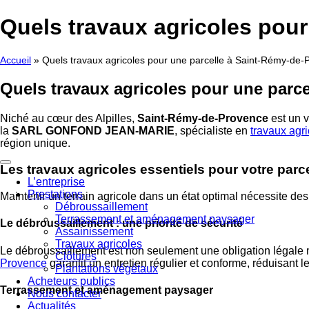
Aller
Quels travaux agricoles pou
au
contenu
Accueil
»
Quels travaux agricoles pour une parcelle à Saint-Rémy-de-
Quels travaux agricoles pour une parc
Niché au cœur des Alpilles,
Saint-Rémy-de-Provence
est un v
la
SARL GONFOND JEAN-MARIE
, spécialiste en
travaux agr
région unique.
Les travaux agricoles essentiels pour votre parce
L’entreprise
Prestations
Maintenir un terrain agricole dans un état optimal nécessite 
Débroussaillement
Terrassement et aménagement paysager
Le débroussaillement : une priorité de sécurité
Assainissement
Travaux agricoles
Le débroussaillement est non seulement une obligation légale
Clôtures
Provence
garantit un entretien régulier et conforme, réduisant l
Plantations végétaux
Acheteurs publics
Terrassement et aménagement paysager
Nous contacter
Actualités