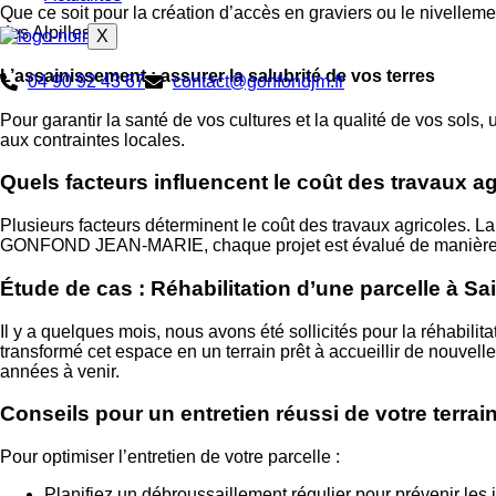
Que ce soit pour la création d’accès en graviers ou le nivellem
des Alpilles.
X
L’assainissement : assurer la salubrité de vos terres
04 90 92 43 67
contact@gonfondjm.fr
Pour garantir la santé de vos cultures et la qualité de vos sols,
aux contraintes locales.
Quels facteurs influencent le coût des travaux ag
Plusieurs facteurs déterminent le coût des travaux agricoles. L
GONFOND JEAN-MARIE, chaque projet est évalué de manière per
Étude de cas : Réhabilitation d’une parcelle à 
Il y a quelques mois, nous avons été sollicités pour la réhabil
transformé cet espace en un terrain prêt à accueillir de nouvell
années à venir.
Conseils pour un entretien réussi de votre terrai
Pour optimiser l’entretien de votre parcelle :
Planifiez un débroussaillement régulier pour prévenir les 