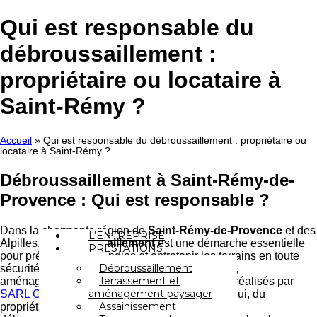
Aller
au
Qui est responsable du
contenu
débroussaillement :
propriétaire ou locataire à
Saint-Rémy ?
Accueil
»
Qui est responsable du débroussaillement : propriétaire ou
locataire à Saint-Rémy ?
Débroussaillement à Saint-Rémy-de-
Provence : Qui est responsable ?
Dans la charmante région de
Saint-Rémy-de-Provence
et des
L’ENTREPRISE
Alpilles, le
débroussaillement
est une démarche essentielle
PRESTATIONS
pour prévenir les incendies et entretenir les terrains en toute
Débroussaillement
sécurité. Avec l’essor des activités de terrasses,
Terrassement et
aménagements paysagers et assainissements réalisés par
aménagement paysager
SARL GONFOND JEAN-MARIE
, comprendre qui, du
Assainissement
propriétaire ou du locataire, est responsable du