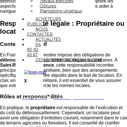
Travaux agricoles
débroussaillement devient crucial. Cet article explore les
Clôtures
aspects légaux, pratiques et financiers pour vous aider à
Plantations végétaux
naviguer dans cet enjeu régional.
ACHETEURS
Responsabilité légale : Propriétaire ou
PUBLICS
NOUS
locataire ?
CONTACTER
ACTUALITÉS
Contexte législatif
04
90 92
43 67
En France, le Code forestier impose des obligations de
ODILE.GONFOND@GMAIL.COM
débroussaillement
pour limiter les risques incendiaires. À
Saint-Rémy-de-Provence
, cette responsabilité incombe
principalement au propriétaire, bien que des arrangements
spécifiques puissent être stipulés dans le bail de location. En
clair, en tant que propriétaire, il est essentiel de vous assurer
X
que votre terrain respecte les normes locales.
Rôles et responsabilités
04 90 92 43 67
CONTACT@GONFONDJM.FR
En pratique, le
propriétaire
est responsable de l’exécution et
du coût du débroussaillement. Cependant, un locataire peut
avoir une obligation d’entretien courant, notamment dans le cas
de terrains agricoles ou forestiers. Il est conseillé de clarifier