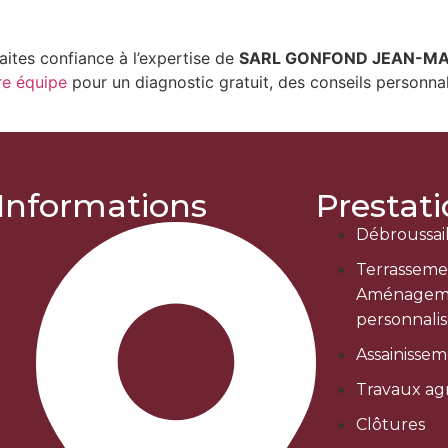
aites confiance à l’expertise de
SARL GONFOND JEAN-MA
re équipe
pour un diagnostic gratuit, des conseils personnali
Informations
Prestat
Débroussai
Terrasseme
Aménagem
personnali
Assainisse
Travaux agr
Clôtures