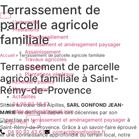
Terrassement de
Aller
au
parcelle agricole
contenu
L’entreprise
Prestations
familiale
Débroussaillement
Terrassement et aménagement paysager
Assainissement
Accueil
»
Terrassement de parcelle agricole familiale
Travaux agricoles
Terrassement de parcelle
Clôtures
Plantations végétaux
agricole familiale à Saint-
Acheteurs publics
Rémy-de-Provence
Nous contacter
Actualités
04 90 92 43 67
Située au cœur des Alpilles,
SARL GONFOND JEAN-
odile.gonfond@gmail.com
MARIE
se distingue depuis des décennies par son
expertise en
terrassement et aménagement paysager
à
X
Saint-Rémy-de-Provence. Grâce à un savoir-faire éprouvé
04 90 92 43 67
contact@gonfondjm.fr
et une connaissance approfondie du terrain local, notre