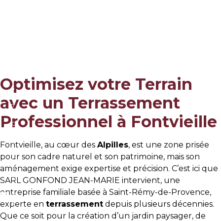
Aller
Terrassement de
au
0
contenu
terrain à Fontvieille
4
9
0
9
Accueil
»
Terrassement de terrain à Fontvieille
2
Optimisez votre Terrain
4
3
avec un Terrassement
6
7
C
Professionnel à Fontvieille
O
N
T
Fontvieille, au cœur des
Alpilles
, est une zone prisée
A
pour son cadre naturel et son patrimoine, mais son
C
aménagement exige expertise et précision. C’est ici que
T
@
SARL GONFOND JEAN-MARIE intervient, une
G
entreprise familiale basée à Saint-Rémy-de-Provence,
O
experte en
terrassement
depuis plusieurs décennies.
N
F
Que ce soit pour la création d’un jardin paysager, de