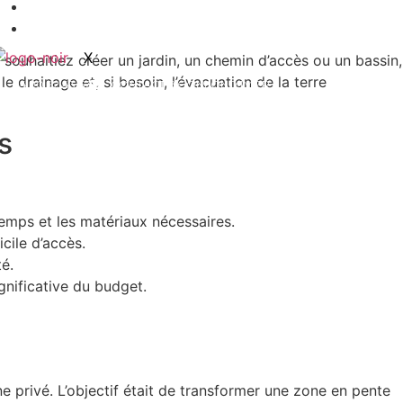
NOUS CONTACTER
ACTUALITÉS
X
souhaitiez créer un jardin, un chemin d’accès ou un bassin,
drainage et, si besoin, l’évacuation de la terre
04 90 92 43 67
CONTACT@GONFONDJM.FR
s
temps et les matériaux nécessaires.
icile d’accès.
é.
gnificative du budget.
 privé. L’objectif était de transformer une zone en pente