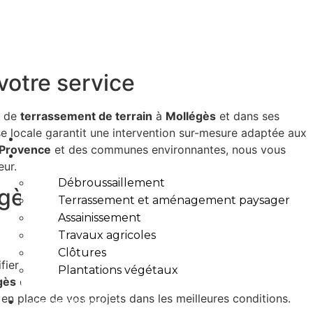
votre service
s de
terrassement de terrain
à
Mollégès
et dans ses
se locale garantit une intervention sur-mesure adaptée aux
L’ENTREPRISE
Provence
et des communes environnantes, nous vous
PRESTATIONS
eur.
Débroussaillement
gès ?
Terrassement et aménagement paysager
Assainissement
Travaux agricoles
Clôtures
ier la structure de votre terrain pour améliorer son
Plantations végétaux
gès
et des Alpilles, le sol peut être particulièrement
 en place de vos projets dans les meilleures conditions.
ACHETEURS PUBLICS