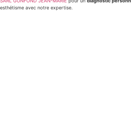
SARL GONFOND JEAN-MARIE
pour un
diagnostic personn
esthétisme avec notre expertise.