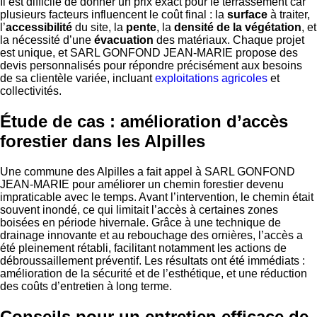
Il est difficile de donner un prix exact pour le terrassement car
plusieurs facteurs influencent le coût final : la
surface
à traiter,
l’
accessibilité
du site, la
pente
, la
densité de la végétation
, et
la nécessité d’une
évacuation
des matériaux. Chaque projet
est unique, et SARL GONFOND JEAN-MARIE propose des
devis personnalisés pour répondre précisément aux besoins
de sa clientèle variée, incluant
exploitations agricoles
et
collectivités.
Étude de cas : amélioration d’accès
forestier dans les Alpilles
Une commune des Alpilles a fait appel à SARL GONFOND
JEAN-MARIE pour améliorer un chemin forestier devenu
impraticable avec le temps. Avant l’intervention, le chemin était
souvent inondé, ce qui limitait l’accès à certaines zones
boisées en période hivernale. Grâce à une technique de
drainage innovante et au rebouchage des ornières, l’accès a
été pleinement rétabli, facilitant notamment les actions de
débroussaillement préventif. Les résultats ont été immédiats :
amélioration de la sécurité et de l’esthétique, et une réduction
des coûts d’entretien à long terme.
Conseils pour un entretien efficace de