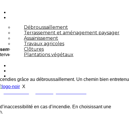
L’ENTREPRISE
PRESTATIONS
Débroussaillement
Terrassement et aménagement paysager
Assainissement
Travaux agricoles
Clôtures
ssement
spécialisé dans les chemins ruraux à
Saint-Rémy-de-
Plantations végétaux
nterventions efficaces et durables adaptées à chaque projet.
ACHETEURS PUBLICS
NOUS CONTACTER
ACTUALITÉS
s incendies grâce au débroussaillement. Un chemin bien entretenu
X
04 90 92 43 67
CONTACT@GONFONDJM.FR
d’inaccessibilité en cas d’incendie. En choisissant une
n.