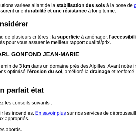
ons variées allant de la
stabilisation des sols
à la pose de
c
assurent une
durabilité et une résistance
à long terme.
onsidérer
 de plusieurs critères : la
superficie
à aménager, l’
accessibili
 pour vous assurer le meilleur rapport qualité/prix.
ar SARL GONFOND JEAN-MARIE
chemin de
3 km
dans un domaine près des Alpilles. Avant notre in
ns optimisé l’
érosion du sol
, amélioré la
drainage
et renforcé
 parfait état
z les conseils suivants :
ir les incendies.
En savoir plus
sur nos services de débroussail
ux appropriés.
es abords.