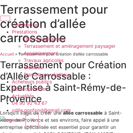
Aller
Terrassement pour
au
contenu
création d’allée
L’entreprise
Prestations
carrossable
Débroussaillement
Terrassement et aménagement paysager
Assainissement
Accueil
»
Terrassement pour création d’allée carrossable
Travaux agricoles
Terrassement pour Création
Clôtures
d’Allée Carrossable :
Plantations végétaux
Acheteurs publics
Expertise à Saint-Rémy-de-
Nous contacter
Provence
Actualités
04 90 92 43 67
odile.gonfond@gmail.com
Lorsqu’il s’agit de créer une
allée carrossable
à Saint-
Rémy-de-Provence et ses environs, faire appel à une
X
entreprise spécialisée est essentiel pour garantir un