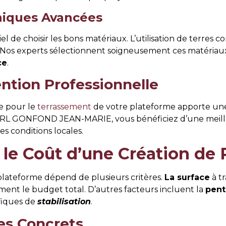
hniques Avancées
iel de choisir les bons matériaux. L’utilisation de terre
ite. Nos experts sélectionnent soigneusement ces matériau
ce
.
ntion Professionnelle
le pour le
terrassement
de votre plateforme apporte une 
t SARL GONFOND JEAN-MARIE, vous bénéficiez d’une meille
s conditions locales.
 le Coût d’une Création de
plateforme dépend de plusieurs critères.
La surface
à tr
ement le budget total. D’autres facteurs incluent la
pent
fiques de
stabilisation
.
es Concrets