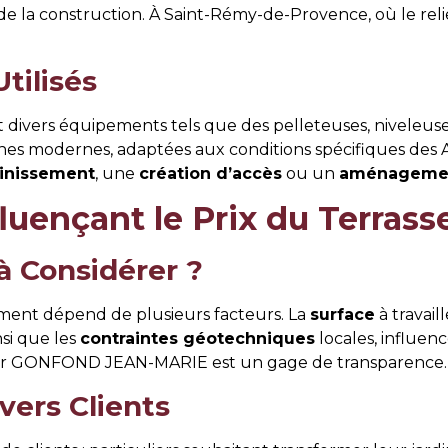
té de la construction. À Saint-Rémy-de-Provence, où le reli
tilisés
 divers équipements tels que des pelleteuses, niveleus
nes modernes, adaptées aux conditions spécifiques des A
inissement
, une
création d’accès
ou un
aménagemen
fluençant le Prix du Terras
 à Considérer ?
ement dépend de plusieurs facteurs. La
surface
à travaille
si que les
contraintes géotechniques
locales, influen
par GONFOND JEAN-MARIE est un gage de transparence.
vers Clients