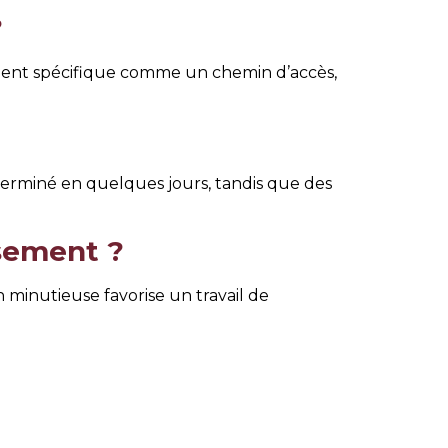
?
ement spécifique comme un chemin d’accès,
terminé en quelques jours, tandis que des
ssement ?
 minutieuse favorise un travail de
rôlé. Notre approche éco-responsable vise