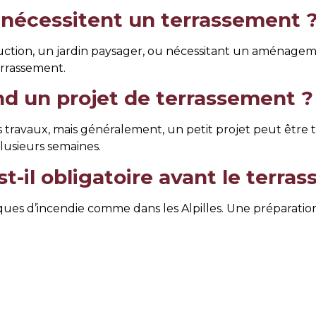
 nécessitent un terrassement 
struction, un jardin paysager, ou nécessitant un aménag
terrassement.
d un projet de terrassement ?
s travaux, mais généralement, un petit projet peut être 
usieurs semaines.
t-il obligatoire avant le terra
sques d’incendie comme dans les Alpilles. Une préparation
ronnemental du terrassement ?
nnels comme SARL GONFOND JEAN-MARIE, l’impact est cont