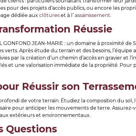
de clients : particuliers souhaitant transformer leur jardi
cales pour des projets d’accès publics, ou encore les prop
 page dédiée aux
clôtures
et à l’
assainissement
.
Transformation Réussie
ARL GONFOND JEAN-MARIE : un domaine à proximité de S
 verts. Après étude du terrain et des besoins, l’équipe 
vies par la création d’un chemin d’accès en gravier et l’in
és et une valorisation immédiate de la propriété. Pour plu
pour Réussir son Terrassem
ondi de votre terrain. Étudiez la composition du sol, le
saire pour anticiper les mouvements de terre. Assurez-
vaux extérieurs et environnementaux.
s Questions