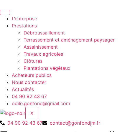
Aller
au
contenu
L’entreprise
Prestations
Débroussaillement
Terrassement et aménagement paysager
Assainissement
Travaux agricoles
Clôtures
Plantations végétaux
Acheteurs publics
Nous contacter
Actualités
04 90 92 43 67
odile.gonfond@gmail.com
X
04 90 92 43 67
contact@gonfondjm.fr