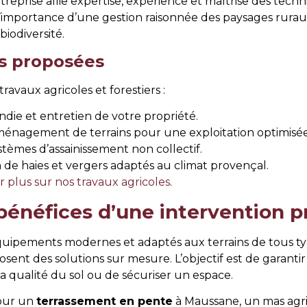
entreprise allie expertise, expérience et maîtrise des t
 l’importance d’une gestion raisonnée des paysages ruraux
iodiversité.
ns proposées
ravaux agricoles et forestiers :
die et entretien de votre propriété.
ménagement de terrains pour une exploitation optimisée
tèmes d’assainissement non collectif.
de haies et vergers adaptés au climat provençal.
ir plus sur nos travaux agricoles
.
bénéfices d’une intervention p
équipements modernes et adaptés aux terrains de tous ty
posent des solutions sur mesure. L’objectif est de garanti
r la qualité du sol ou de sécuriser un espace.
pour un
terrassement en pente
à Maussane, un mas agri