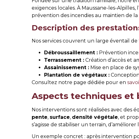
Fondée sur une tradition familiale, notre 
exigences locales. À Maussane-les-Alpilles,
prévention des incendies au maintien de la b
Description des prestatio
Nos services couvrent un large éventail de t
Débroussaillement :
Prévention incen
Terrassement :
Création d’accès et a
Assainissement :
Mise en place de sys
Plantation de végétaux :
Conception 
Consultez notre page dédiée pour en
savo
Aspects techniques et 
Nos interventions sont réalisées avec des 
pente
,
surface
,
densité végétale
, et pro
s’agisse de stabiliser un terrain, d’améliore
Un exemple concret : après intervention 