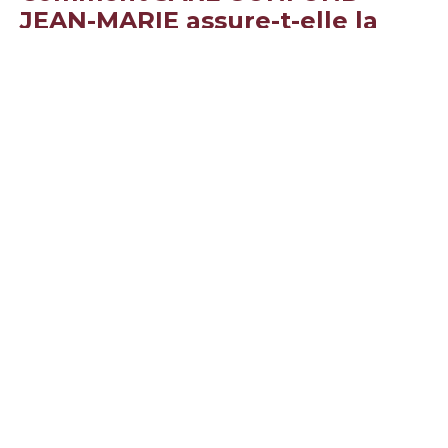
JEAN-MARIE assure-t-elle la
durabilité de ses interventions
?
Nous utilisons des techniques respectueuses de
l’environnement et adaptatives aux spécificités
locales pour préserver la qualité des sols.
Proposez-vous des devis
gratuits ?
Oui, nous invitons toutes les personnes intéressées
à
nous contacter pour un devis gratuit
et
personnalisé.
Conclusion : Faites
confiance à SARL
GONFOND JEAN-MARIE