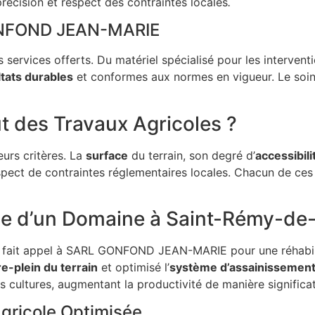
récision et respect des contraintes locales
.
GONFOND JEAN-MARIE
ervices offerts. Du matériel spécialisé pour les intervent
ltats durables
et conformes aux normes en vigueur. Le soin 
t des Travaux Agricoles ?
eurs critères. La
surface
du terrain, son degré d’
accessibili
pect de contraintes réglementaires locales. Chacun de ces 
icole d’un Domaine à Saint-Rémy-d
nt fait appel à SARL GONFOND JEAN-MARIE pour une réhabili
re-plein du terrain
et optimisé l’
système d’assainissemen
s cultures, augmentant la productivité de manière significat
Agricole Optimisée