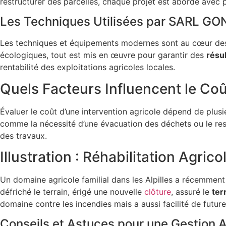
restructurer des parcelles, chaque projet est abordé avec p
Les Techniques Utilisées par SARL 
Les techniques et équipements modernes sont au cœur des s
écologiques, tout est mis en œuvre pour garantir des
résu
rentabilité des exploitations agricoles locales.
Quels Facteurs Influencent le Coû
Évaluer le coût d’une intervention agricole dépend de plusi
comme la nécessité d’une évacuation des déchets ou le res
des travaux.
Illustration : Réhabilitation Agr
Un domaine agricole familial dans les Alpilles a récemme
défriché le terrain, érigé une nouvelle
clôture
, assuré le
ter
domaine contre les incendies mais a aussi facilité de future
Conseils et Astuces pour une Gestion 