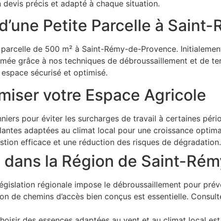
 devis précis et adapté à chaque situation.
n d’une Petite Parcelle à Sai
ne parcelle de 500 m² à Saint-Rémy-de-Provence. Initialemen
ormée grâce à nos techniques de débroussaillement et de te
n espace sécurisé et optimisé.
miser votre Espace Agricole
niers pour éviter les surcharges de travail à certaines péri
antes adaptées au climat local pour une croissance optima
estion efficace et une réduction des risques de dégradation.
es dans la Région de Saint-R
égislation régionale impose le débroussaillement pour préven
on de chemins d’accès bien conçus est essentielle. Consul
oisir des essences adaptées au vent et au climat local est 