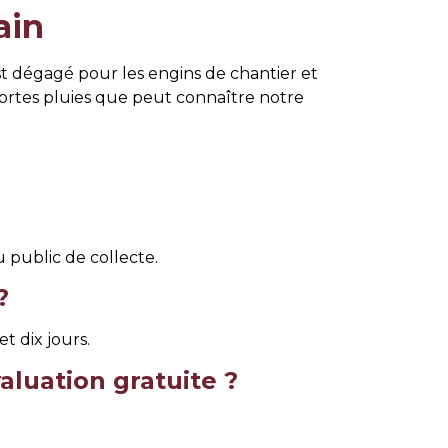
ain
st dégagé pour les engins de chantier et
 fortes pluies que peut connaître notre
u public de collecte.
?
t dix jours.
luation gratuite ?
on préliminaire sans frais.